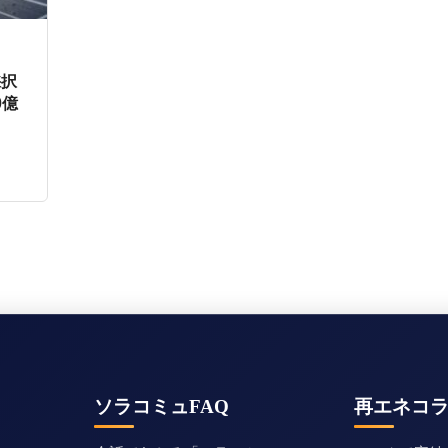
採択
0億
、
ソラコミュFAQ
再エネコ