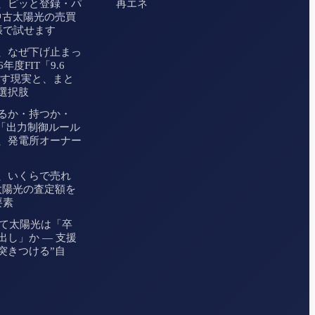
、ピッと登録・パ
再エネ
中古太陽光の売買
張で試せます
、なぜ下げ止まっ
年度FIT「9.6
映す現実と、まと
選択肢
売るか・持つか・
─「出力制御ルール
、発電所オーナー
、いくらで売れ
太陽光の査定額を
要素
立て太陽光は「卒
出し」か ― 支援
突きつける”自