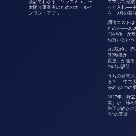
会話でわかる「ソラコミュ」〜
スマホで完結
太陽光事業者のためのオールイ
ッと入札──
ンワン・アプリ
を、9月の幕
調達コストは
たのか──2026
円/kWh」が
め買いという
FIT残8年、
FIP転換か─
変更」が迫る
の出口設計
うちの発電所
る？──中古
決める5つの
2027年、野
業」か「締め
終了が静かに
立”の真贋