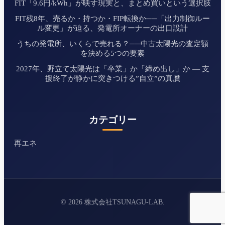
FIT「9.6円/kWh」が映す現実と、まとめ買いという選択肢
FIT残8年、売るか・持つか・FIP転換か──「出力制御ルー
ル変更」が迫る、発電所オーナーの出口設計
うちの発電所、いくらで売れる？──中古太陽光の査定額
を決める5つの要素
2027年、野立て太陽光は「卒業」か「締め出し」か ― 支
援終了が静かに突きつける”自立”の真贋
カテゴリー
再エネ
© 2026 株式会社TSUNAGU-LAB.